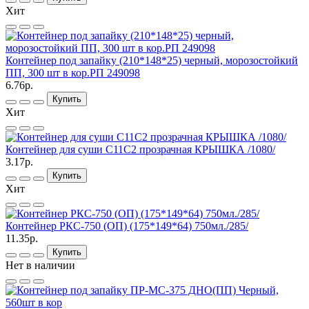
Хит
Контейнер под запайку (210*148*25) черный, морозостойкий
ПП, 300 шт в кор.РП 249098
6.76р.
Купить
Хит
Контейнер для суши С11С2 прозрачная КРЫШКА /1080/
3.17р.
Купить
Хит
Контейнер РКС-750 (ОП) (175*149*64) 750мл./285/
11.35р.
Купить
Нет в наличии