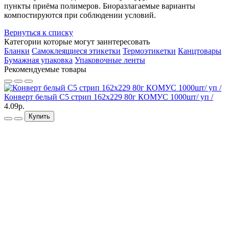
пункты приёма полимеров. Биоразлагаемые варианты
компостируются при соблюдении условий.
Вернуться к списку
Категории которые могут заинтересовать
Бланки
Самоклеящиеся этикетки
Термоэтикетки
Канцтовары
Бумажная упаковка
Упаковочные ленты
Рекомендуемые товары
Конверт белый С5 стрип 162х229 80г КОМУС 1000шт/ уп /
4.09р.
Купить
Н
п
2