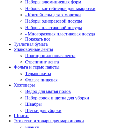
Наборы алюминиевых форм
Наборы контейнеров для заморозки
- Контейнеры для заморозки
Наборы одноразовой посуды
Наборы пластиковой посуды
- Многоразовая пластиковая посуда
Показать все
Туалетная бумага
Упаковочные ленты
Полипропиленовая лента
Стреппинг лента
Фольга и термо пакеты
Термопакеты
Фольга пищевая
Хозтовары
Ведро для мытья полов
Набор совок и щетка для уборки
Швабры
Щетки для уборки
Шпагат
Этикетки и товары для маркировки
Бланки