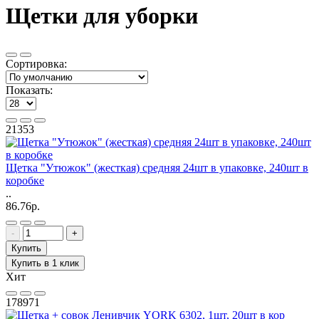
Щетки для уборки
Сортировка:
Показать:
21353
Щетка "Утюжок" (жесткая) средняя 24шт в упаковке, 240шт в
коробке
..
86.76р.
-
+
Купить
Купить в 1 клик
Хит
178971