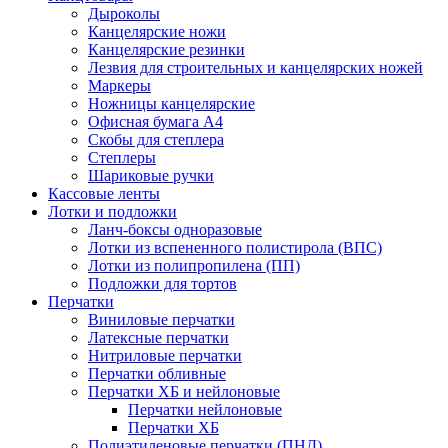
Дыроколы
Канцелярские ножи
Канцелярские резинки
Лезвия для строительных и канцелярских ножей
Маркеры
Ножницы канцелярские
Офисная бумага А4
Скобы для степлера
Степлеры
Шариковые ручки
Кассовые ленты
Лотки и подложки
Ланч-боксы одноразовые
Лотки из вспененного полистирола (ВПС)
Лотки из полипропилена (ПП)
Подложки для тортов
Перчатки
Виниловые перчатки
Латексные перчатки
Нитриловые перчатки
Перчатки обливные
Перчатки ХБ и нейлоновые
Перчатки нейлоновые
Перчатки ХБ
Полиэтиленовые перчатки (ПНД)