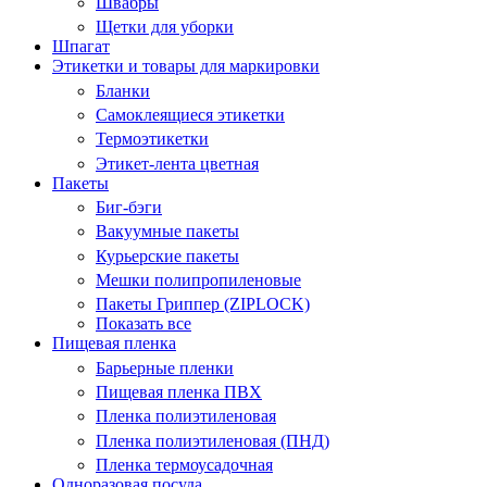
Швабры
Щетки для уборки
Шпагат
Этикетки и товары для маркировки
Бланки
Самоклеящиеся этикетки
Термоэтикетки
Этикет-лента цветная
Пакеты
Биг-бэги
Вакуумные пакеты
Курьерские пакеты
Мешки полипропиленовые
Пакеты Гриппер (ZIPLOCK)
Показать все
Пищевая пленка
Барьерные пленки
Пищевая пленка ПВХ
Пленка полиэтиленовая
Пленка полиэтиленовая (ПНД)
Пленка термоусадочная
Одноразовая посуда