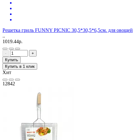
Решетка гриль FUNNY PICNIC 30,5*30,5*6,5см. для овощей
..
1019.44р.
-
+
Купить
Купить в 1 клик
Хит
12842