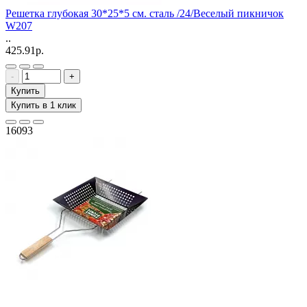
Решетка глубокая 30*25*5 см. сталь /24/Веселый пикничок
W207
..
425.91р.
-
+
Купить
Купить в 1 клик
16093