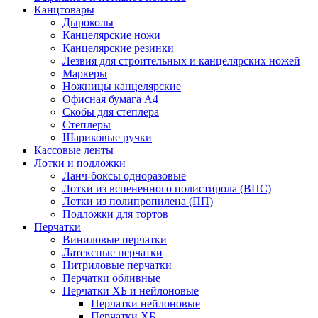
Канцтовары
Дыроколы
Канцелярские ножи
Канцелярские резинки
Лезвия для строительных и канцелярских ножей
Маркеры
Ножницы канцелярские
Офисная бумага А4
Скобы для степлера
Степлеры
Шариковые ручки
Кассовые ленты
Лотки и подложки
Ланч-боксы одноразовые
Лотки из вспененного полистирола (ВПС)
Лотки из полипропилена (ПП)
Подложки для тортов
Перчатки
Виниловые перчатки
Латексные перчатки
Нитриловые перчатки
Перчатки обливные
Перчатки ХБ и нейлоновые
Перчатки нейлоновые
Перчатки ХБ