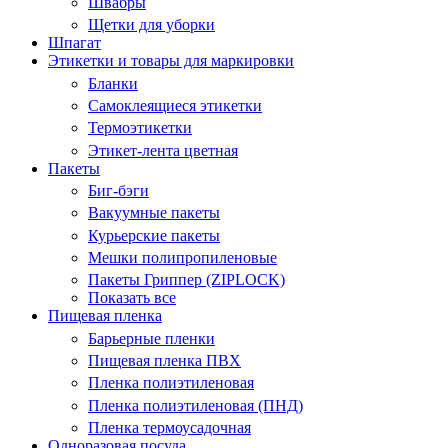
Швабры
Щетки для уборки
Шпагат
Этикетки и товары для маркировки
Бланки
Самоклеящиеся этикетки
Термоэтикетки
Этикет-лента цветная
Пакеты
Биг-бэги
Вакуумные пакеты
Курьерские пакеты
Мешки полипропиленовые
Пакеты Гриппер (ZIPLOCK)
Показать все
Пищевая пленка
Барьерные пленки
Пищевая пленка ПВХ
Пленка полиэтиленовая
Пленка полиэтиленовая (ПНД)
Пленка термоусадочная
Одноразовая посуда