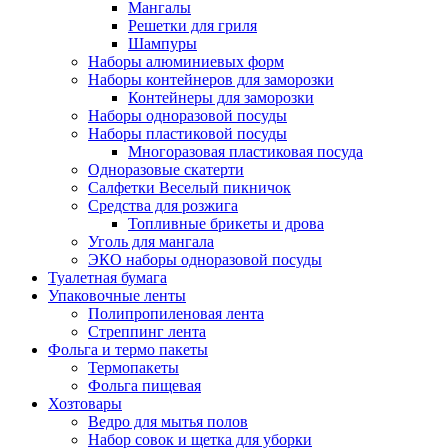
Мангалы
Решетки для гриля
Шампуры
Наборы алюминиевых форм
Наборы контейнеров для заморозки
Контейнеры для заморозки
Наборы одноразовой посуды
Наборы пластиковой посуды
Многоразовая пластиковая посуда
Одноразовые скатерти
Салфетки Веселый пикничок
Средства для розжига
Топливные брикеты и дрова
Уголь для мангала
ЭКО наборы одноразовой посуды
Туалетная бумага
Упаковочные ленты
Полипропиленовая лента
Стреппинг лента
Фольга и термо пакеты
Термопакеты
Фольга пищевая
Хозтовары
Ведро для мытья полов
Набор совок и щетка для уборки