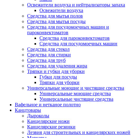
Освежители воздуха и нейтрализаторы запаха
Освежители воздуха
Средства для мытья полов
Средства для мытья посуды
Средства для посудомоечных машин и
пароконвектоматов
Средства для пароконвектоматов
Средства для посудомоечных машин
Средства для стекол
Средства для стирки
Средства для труб
Средства для удаления жира
Тряпки и губки для уборки
Губки для посуды
Тряпки для уборки
Универсальные моющие и чистящие средства
Универсальные моющие средства
Универсальные чистящие средства
Вафельное и нетканое полотно
Канцтовары
Дыроколы
Канцелярские ножи
Канцелярские резинки
Лезвия для строительных и канцелярских ножей
Маркеры