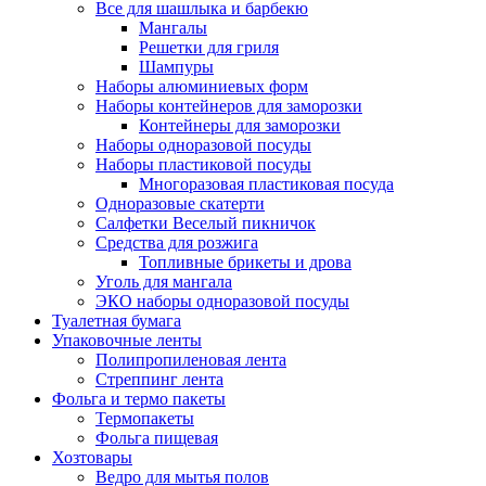
Все для шашлыка и барбекю
Мангалы
Решетки для гриля
Шампуры
Наборы алюминиевых форм
Наборы контейнеров для заморозки
Контейнеры для заморозки
Наборы одноразовой посуды
Наборы пластиковой посуды
Многоразовая пластиковая посуда
Одноразовые скатерти
Салфетки Веселый пикничок
Средства для розжига
Топливные брикеты и дрова
Уголь для мангала
ЭКО наборы одноразовой посуды
Туалетная бумага
Упаковочные ленты
Полипропиленовая лента
Стреппинг лента
Фольга и термо пакеты
Термопакеты
Фольга пищевая
Хозтовары
Ведро для мытья полов