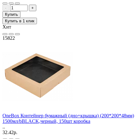
-
+
Купить
Купить в 1 клик
Хит
15822
OneBox Контейнер бумажный (дно+крышка) (200*200*48мм)
1500мл/bBLACK,черный, 150шт коробка
..
32.42р.