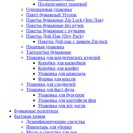
Подпергамент пищевой
Одноразовая упаковка
Пакет бумажный Уголок
Пакеты бумажные Zip Lock (Зип Лок)
Пакеты бумажные без ручек
Пакеты бумажные с ручками
Пакеты Дой-Пак (Doy Pack)
Пакеты Дой-пак с замком Zip-lock
Пищевая упаковка
Тарталетки бумажные
Упаковка для кондитерских изделий
Коробки для капкейков
Коробки для конфет
Упаковка для шоколада
Формы для кексов
Упаковка для сэндвичей
Упаковка для фаст фуда
Упаковка для бургеров
Упаковка для картофеля фри
Упаковка для хот догов
Бумажные полотенца
Бытовая химия
Дезинфицирующие средства
Инвентарь для уборки
Мыло и средства для рук