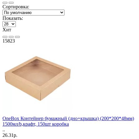
Сортировка:
Показать:
Хит
15823
OneBox Контейнер бумажный (дно+крышка) (200*200*48мм)
1500мл/b,крафт, 150шт коробка
..
26.31р.