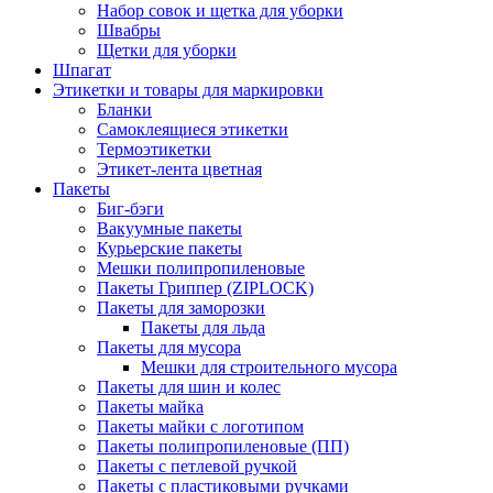
Набор совок и щетка для уборки
Швабры
Щетки для уборки
Шпагат
Этикетки и товары для маркировки
Бланки
Самоклеящиеся этикетки
Термоэтикетки
Этикет-лента цветная
Пакеты
Биг-бэги
Вакуумные пакеты
Курьерские пакеты
Мешки полипропиленовые
Пакеты Гриппер (ZIPLOCK)
Пакеты для заморозки
Пакеты для льда
Пакеты для мусора
Мешки для строительного мусора
Пакеты для шин и колес
Пакеты майка
Пакеты майки с логотипом
Пакеты полипропиленовые (ПП)
Пакеты с петлевой ручкой
Пакеты с пластиковыми ручками