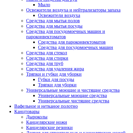
Мыло
Освежители воздуха и нейтрализаторы запаха
Освежители воздуха
Средства для мытья полов
Средства для мытья посуды
Средства для посудомоечных машин и
пароконвектоматов
Средства для пароконвектоматов
Средства для посудомоечных машин
Средства для стекол
Средства для стирки
Средства для труб
Средства для удаления жира
Тряпки и губки для уборки
Губки для посуды
Тряпки для уборки
Универсальные моющие и чистящие средства
Универсальные моющие средства
Универсальные чистящие средства
Вафельное и нетканое полотно
Канцтовары
Дыроколы
Канцелярские ножи
Канцелярские резинки
Лезвия для строительных и канцелярских ножей