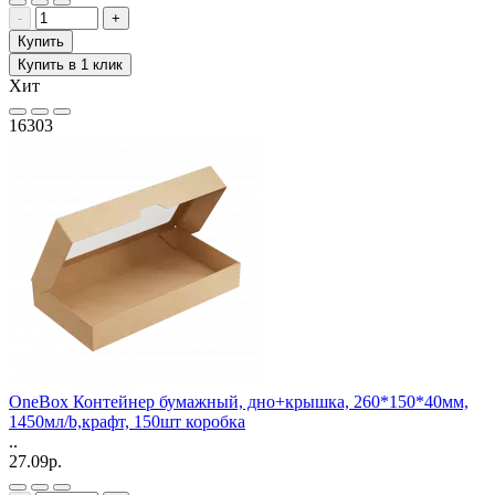
-
+
Купить
Купить в 1 клик
Хит
16303
OneBox Контейнер бумажный, дно+крышка, 260*150*40мм,
1450мл/b,крафт, 150шт коробка
..
27.09р.