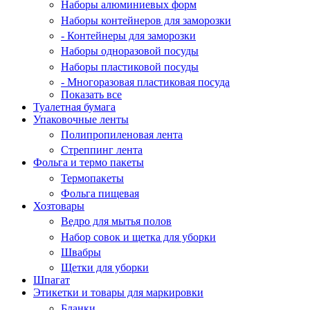
Наборы алюминиевых форм
Наборы контейнеров для заморозки
- Контейнеры для заморозки
Наборы одноразовой посуды
Наборы пластиковой посуды
- Многоразовая пластиковая посуда
Показать все
Туалетная бумага
Упаковочные ленты
Полипропиленовая лента
Стреппинг лента
Фольга и термо пакеты
Термопакеты
Фольга пищевая
Хозтовары
Ведро для мытья полов
Набор совок и щетка для уборки
Швабры
Щетки для уборки
Шпагат
Этикетки и товары для маркировки
Бланки