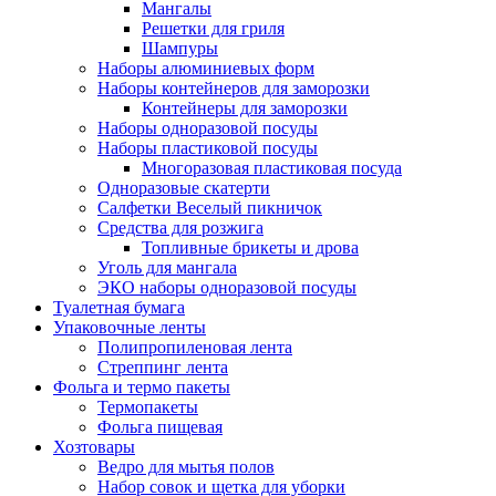
Мангалы
Решетки для гриля
Шампуры
Наборы алюминиевых форм
Наборы контейнеров для заморозки
Контейнеры для заморозки
Наборы одноразовой посуды
Наборы пластиковой посуды
Многоразовая пластиковая посуда
Одноразовые скатерти
Салфетки Веселый пикничок
Средства для розжига
Топливные брикеты и дрова
Уголь для мангала
ЭКО наборы одноразовой посуды
Туалетная бумага
Упаковочные ленты
Полипропиленовая лента
Стреппинг лента
Фольга и термо пакеты
Термопакеты
Фольга пищевая
Хозтовары
Ведро для мытья полов
Набор совок и щетка для уборки