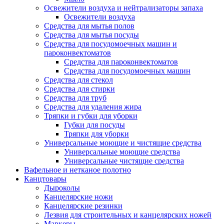
Освежители воздуха и нейтрализаторы запаха
Освежители воздуха
Средства для мытья полов
Средства для мытья посуды
Средства для посудомоечных машин и
пароконвектоматов
Средства для пароконвектоматов
Средства для посудомоечных машин
Средства для стекол
Средства для стирки
Средства для труб
Средства для удаления жира
Тряпки и губки для уборки
Губки для посуды
Тряпки для уборки
Универсальные моющие и чистящие средства
Универсальные моющие средства
Универсальные чистящие средства
Вафельное и нетканое полотно
Канцтовары
Дыроколы
Канцелярские ножи
Канцелярские резинки
Лезвия для строительных и канцелярских ножей
Маркеры