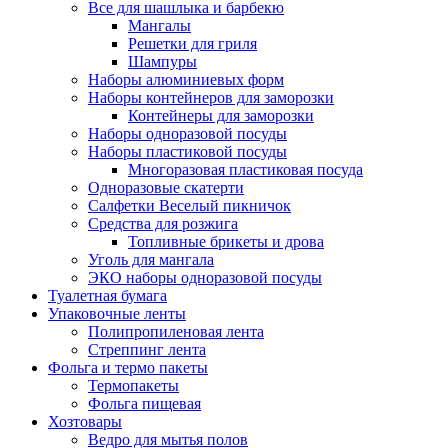
Все для шашлыка и барбекю
Мангалы
Решетки для гриля
Шампуры
Наборы алюминиевых форм
Наборы контейнеров для заморозки
Контейнеры для заморозки
Наборы одноразовой посуды
Наборы пластиковой посуды
Многоразовая пластиковая посуда
Одноразовые скатерти
Салфетки Веселый пикничок
Средства для розжига
Топливные брикеты и дрова
Уголь для мангала
ЭКО наборы одноразовой посуды
Туалетная бумага
Упаковочные ленты
Полипропиленовая лента
Стреппинг лента
Фольга и термо пакеты
Термопакеты
Фольга пищевая
Хозтовары
Ведро для мытья полов