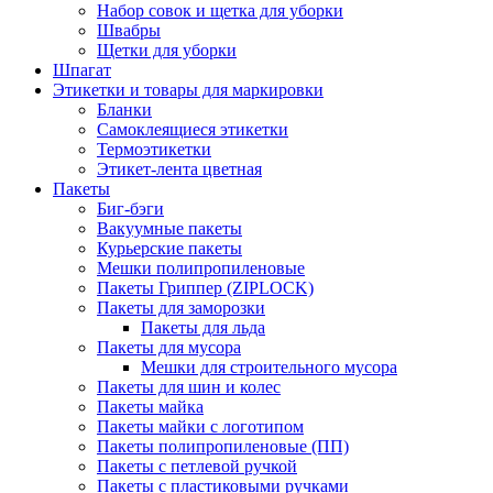
Набор совок и щетка для уборки
Швабры
Щетки для уборки
Шпагат
Этикетки и товары для маркировки
Бланки
Самоклеящиеся этикетки
Термоэтикетки
Этикет-лента цветная
Пакеты
Биг-бэги
Вакуумные пакеты
Курьерские пакеты
Мешки полипропиленовые
Пакеты Гриппер (ZIPLOCK)
Пакеты для заморозки
Пакеты для льда
Пакеты для мусора
Мешки для строительного мусора
Пакеты для шин и колес
Пакеты майка
Пакеты майки с логотипом
Пакеты полипропиленовые (ПП)
Пакеты с петлевой ручкой
Пакеты с пластиковыми ручками