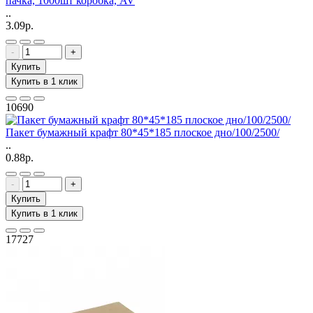
пачка, 1000шт коробка, AV
..
3.09р.
-
+
Купить
Купить в 1 клик
10690
Пакет бумажный крафт 80*45*185 плоское дно/100/2500/
..
0.88р.
-
+
Купить
Купить в 1 клик
17727