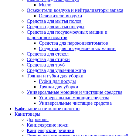
Мыло
Освежители воздуха и нейтрализаторы запаха
Освежители воздуха
Средства для мытья полов
Средства для мытья посуды
Средства для посудомоечных машин и
пароконвектоматов
Средства для пароконвектоматов
Средства для посудомоечных машин
Средства для стекол
Средства для стирки
Средства для труб
Средства для удаления жира
Тряпки и губки для уборки
Губки для посуды
Тряпки для уборки
Универсальные моющие и чистящие средства
Универсальные моющие средства
Универсальные чистящие средства
Вафельное и нетканое полотно
Канцтовары
Дыроколы
Канцелярские ножи
Канцелярские резинки
Лезвия для строительных и канцелярских ножей