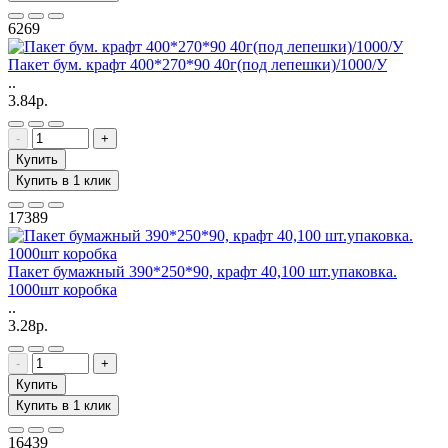
6269
Пакет бум. крафт 400*270*90 40г(под лепешки)/1000/У
..
3.84р.
-
+
Купить
Купить в 1 клик
17389
Пакет бумажный 390*250*90, крафт 40,100 шт.упаковка.
1000шт коробка
..
3.28р.
-
+
Купить
Купить в 1 клик
16439