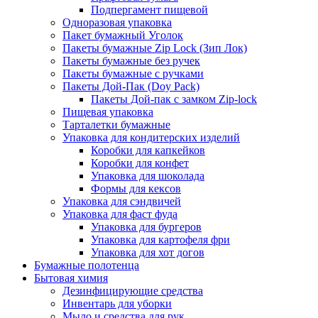
Подпергамент пищевой
Одноразовая упаковка
Пакет бумажный Уголок
Пакеты бумажные Zip Lock (Зип Лок)
Пакеты бумажные без ручек
Пакеты бумажные с ручками
Пакеты Дой-Пак (Doy Pack)
Пакеты Дой-пак с замком Zip-lock
Пищевая упаковка
Тарталетки бумажные
Упаковка для кондитерских изделий
Коробки для капкейков
Коробки для конфет
Упаковка для шоколада
Формы для кексов
Упаковка для сэндвичей
Упаковка для фаст фуда
Упаковка для бургеров
Упаковка для картофеля фри
Упаковка для хот догов
Бумажные полотенца
Бытовая химия
Дезинфицирующие средства
Инвентарь для уборки
Мыло и средства для рук