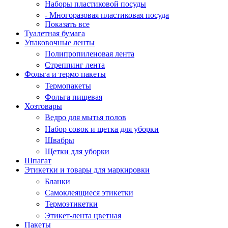
Наборы пластиковой посуды
- Многоразовая пластиковая посуда
Показать все
Туалетная бумага
Упаковочные ленты
Полипропиленовая лента
Стреппинг лента
Фольга и термо пакеты
Термопакеты
Фольга пищевая
Хозтовары
Ведро для мытья полов
Набор совок и щетка для уборки
Швабры
Щетки для уборки
Шпагат
Этикетки и товары для маркировки
Бланки
Самоклеящиеся этикетки
Термоэтикетки
Этикет-лента цветная
Пакеты