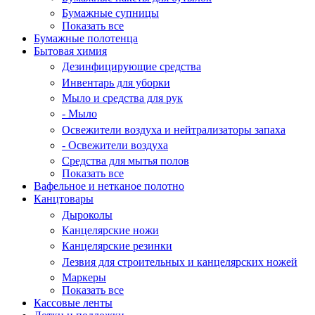
Бумажные супницы
Показать все
Бумажные полотенца
Бытовая химия
Дезинфицирующие средства
Инвентарь для уборки
Мыло и средства для рук
- Мыло
Освежители воздуха и нейтрализаторы запаха
- Освежители воздуха
Средства для мытья полов
Показать все
Вафельное и нетканое полотно
Канцтовары
Дыроколы
Канцелярские ножи
Канцелярские резинки
Лезвия для строительных и канцелярских ножей
Маркеры
Показать все
Кассовые ленты