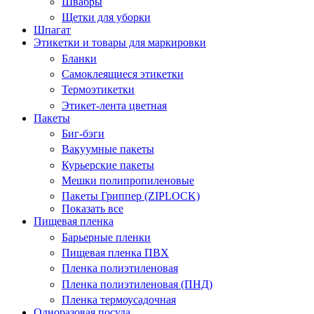
Швабры
Щетки для уборки
Шпагат
Этикетки и товары для маркировки
Бланки
Самоклеящиеся этикетки
Термоэтикетки
Этикет-лента цветная
Пакеты
Биг-бэги
Вакуумные пакеты
Курьерские пакеты
Мешки полипропиленовые
Пакеты Гриппер (ZIPLOCK)
Показать все
Пищевая пленка
Барьерные пленки
Пищевая пленка ПВХ
Пленка полиэтиленовая
Пленка полиэтиленовая (ПНД)
Пленка термоусадочная
Одноразовая посуда