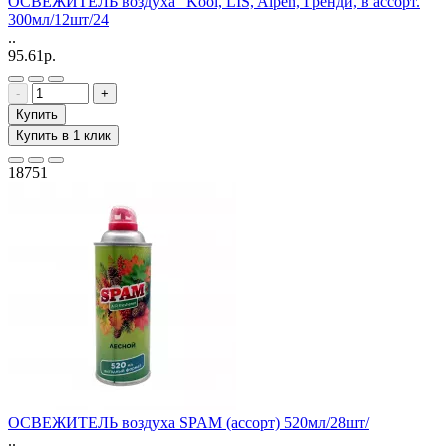
ОСВЕЖИТЕЛЬ воздуха "Kool, LIS, Alpen, Гренди, в ассорт.
300мл/12шт/24
..
95.61р.
-
+
Купить
Купить в 1 клик
18751
ОСВЕЖИТЕЛЬ воздуха SPAM (ассорт) 520мл/28шт/
..