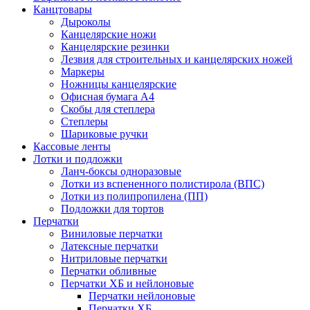
Канцтовары
Дыроколы
Канцелярские ножи
Канцелярские резинки
Лезвия для строительных и канцелярских ножей
Маркеры
Ножницы канцелярские
Офисная бумага А4
Скобы для степлера
Степлеры
Шариковые ручки
Кассовые ленты
Лотки и подложки
Ланч-боксы одноразовые
Лотки из вспененного полистирола (ВПС)
Лотки из полипропилена (ПП)
Подложки для тортов
Перчатки
Виниловые перчатки
Латексные перчатки
Нитриловые перчатки
Перчатки обливные
Перчатки ХБ и нейлоновые
Перчатки нейлоновые
Перчатки ХБ