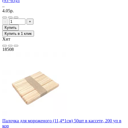
(93*65)Л
..
4.05р.
-
+
Купить
Купить в 1 клик
Хит
18508
Палочка для мороженого (11,4*1см) 50шт в кассете, 200 уп в
кор