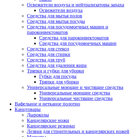
Освежители воздуха и нейтрализаторы запаха
Освежители воздуха
Средства для мытья полов
Средства для мытья посуды
Средства для посудомоечных машин и
пароконвектоматов
Средства для пароконвектоматов
Средства для посудомоечных машин
Средства для стекол
Средства для стирки
Средства для труб
Средства для удаления жира
Тряпки и губки для уборки
Губки для посуды
Тряпки для уборки
Универсальные моющие и чистящие средства
Универсальные моющие средства
Универсальные чистящие средства
Вафельное и нетканое полотно
Канцтовары
Дыроколы
Канцелярские ножи
Канцелярские резинки
Лезвия для строительных и канцелярских ножей
Маркеры