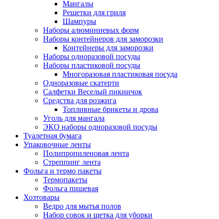
Мангалы
Решетки для гриля
Шампуры
Наборы алюминиевых форм
Наборы контейнеров для заморозки
Контейнеры для заморозки
Наборы одноразовой посуды
Наборы пластиковой посуды
Многоразовая пластиковая посуда
Одноразовые скатерти
Салфетки Веселый пикничок
Средства для розжига
Топливные брикеты и дрова
Уголь для мангала
ЭКО наборы одноразовой посуды
Туалетная бумага
Упаковочные ленты
Полипропиленовая лента
Стреппинг лента
Фольга и термо пакеты
Термопакеты
Фольга пищевая
Хозтовары
Ведро для мытья полов
Набор совок и щетка для уборки