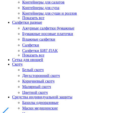
Контейнеры для салатов
Контейнеры для супа
Контейнеры для суши и роллов
Показать все
Салфетки разные
Ажурные салфетки бумажные
Бумажные носовые платочки
Влажные салфетки
Салфетки
Салфетки БИГ-ПАК
Показать все
Сетка для овощей
Скотч
Белый скотч
Двухсторонний скотч
Коричневый скотч
Малярный скотч
Цветной скотч
Средства индивидуальной защиты
Бахилы одноразовые
Маски медицинские