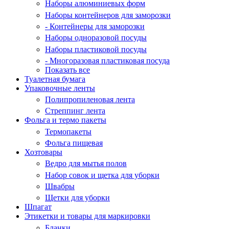
Наборы алюминиевых форм
Наборы контейнеров для заморозки
- Контейнеры для заморозки
Наборы одноразовой посуды
Наборы пластиковой посуды
- Многоразовая пластиковая посуда
Показать все
Туалетная бумага
Упаковочные ленты
Полипропиленовая лента
Стреппинг лента
Фольга и термо пакеты
Термопакеты
Фольга пищевая
Хозтовары
Ведро для мытья полов
Набор совок и щетка для уборки
Швабры
Щетки для уборки
Шпагат
Этикетки и товары для маркировки
Бланки