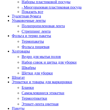
Наборы пластиковой посуды
- Многоразовая пластиковая посуда
Показать все
Туалетная бумага
Упаковочные ленты
Полипропиленовая лента
Стреппинг лента
Фольга и термо пакеты
Термопакеты
Фольга пищевая
Хозтовары
Ведро для мытья полов
Набор совок и щетка для уборки
Швабры
Щетки для уборки
Шпагат
Этикетки и товары для маркировки
Бланки
Самоклеящиеся этикетки
Термоэтикетки
Этикет-лента цветная
Пакеты