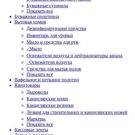
Бумажные супницы
Показать все
Бумажные полотенца
Бытовая химия
Дезинфицирующие средства
Инвентарь для уборки
Мыло и средства для рук
- Мыло
Освежители воздуха и нейтрализаторы запаха
- Освежители воздуха
Средства для мытья полов
Показать все
Вафельное и нетканое полотно
Канцтовары
Дыроколы
Канцелярские ножи
Канцелярские резинки
Лезвия для строительных и канцелярских ножей
Маркеры
Показать все
Кассовые ленты