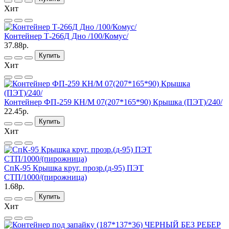
Хит
Контейнер Т-266Д Дно /100/Комус/
37.88р.
Купить
Хит
Контейнер ФП-259 КН/М 07(207*165*90) Крышка (ПЭТ)/240/
22.45р.
Купить
Хит
СпК-95 Крышка круг. прозр.(д-95) ПЭТ
СТП/1000/(пирожница)
1.68р.
Купить
Хит