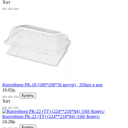
Хит
Контейнер РК-18 (180*108*56 внутр) , 350шт в кор
16.02р.
Купить
Хит
Контейнер РК-22 (TТ) (224**218*84) /160/ Комус/
24.28р.
Купить