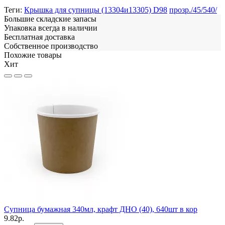
Теги:
Крышка для супницы (13304и13305) D98
прозр./45/540/
Большие складские запасы
Упаковка всегда в наличии
Бесплатная доставка
Собственное производство
Похожие товары
Хит
П
1
Супница бумажная 340мл, крафт ДНО (40), 640шт в кор
9.82р.