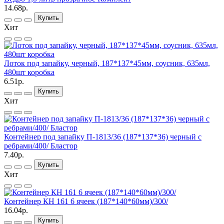
14.68р.
Купить
Хит
Лоток под запайку, черный, 187*137*45мм, соусник, 635мл,
480шт коробка
6.51р.
Купить
Хит
Контейнер под запайку П-1813/36 (187*137*36) черный с
ребрами/400/ Бластор
7.40р.
Купить
Хит
Контейнер КН 161 6 ячеек (187*140*60мм)/300/
16.04р.
Купить