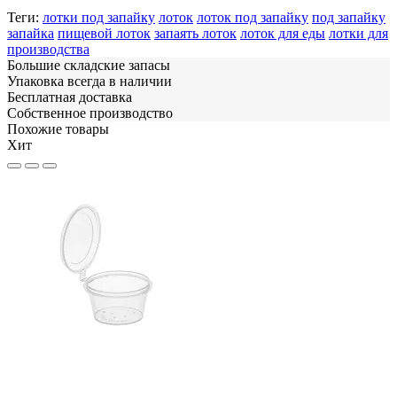
Теги:
лотки под запайку
лоток
лоток под запайку
под запайку
запайка
пищевой лоток
запаять лоток
лоток для еды
лотки для
производства
Большие складские запасы
Упаковка всегда в наличии
Бесплатная доставка
Собственное производство
Похожие товары
Хит