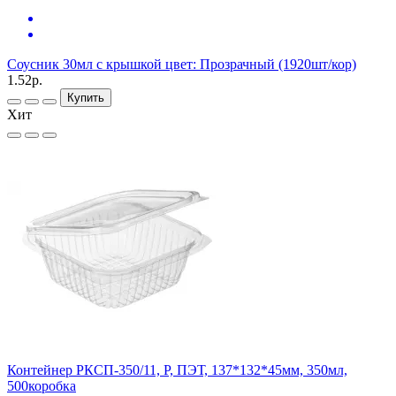
Соусник 30мл с крышкой цвет: Прозрачный (1920шт/кор)
1.52р.
Купить
Хит
Контейнер РКСП-350/11, Р, ПЭТ, 137*132*45мм, 350мл,
500коробка