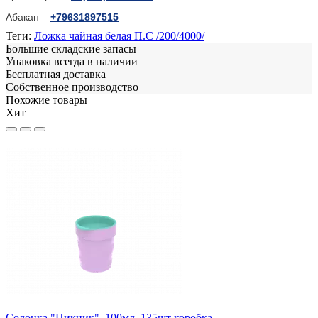
Абакан –
+79631897515
Теги:
Ложка чайная белая П.С /200/4000/
Большие складские запасы
Упаковка всегда в наличии
Бесплатная доставка
Собственное производство
Похожие товары
Хит
Н
Солонка "Пикник", 100мл, 135шт коробка
П