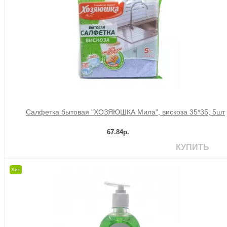
Салфетка бытовая "ХОЗЯЮШКА Мила", вискоза 35*35, 5шт
67.84р.
КУПИТЬ
Хит