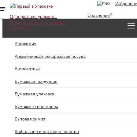
Избранно
Сравнение
0
Одноразовая упаковка.
Оборудование для запайки.
КАТАЛОГ
Красноярск
Автохимия
+7 (391) 205-17-40
Алюминиевая одноразовая посуда
office@oneupak.ru
Пн-Пт: 09:00-17:00 | Сб 08:00-13:00
Антисептики
г. Красноярск, ул. 4-я Шинная, д. 20
Бумажная продукция
Бумажная упаковка
+7 (963) 189-75-15
Бумажные полотенца
abakan@oneupak.ru
Бытовая химия
Пн-Пт: 09:00-18:00 | Сб 09:00-12:00
Вафельное и нетканое полотно
г. Абакан, ул. Заводская, д. 1В