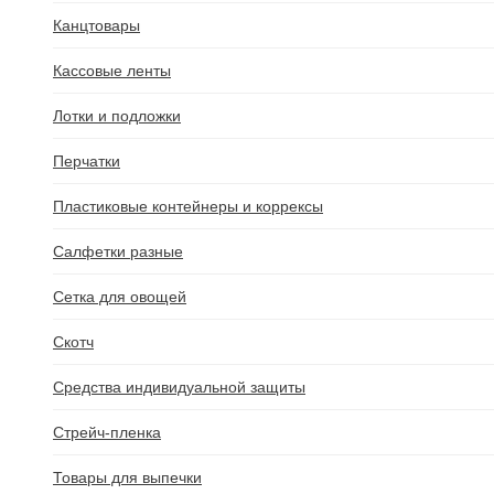
Канцтовары
Кассовые ленты
0
ТОВАРОВ: 0 (0.00Р.)
Лотки и подложки
Перчатки
ТОВАРЫ В КОРЗИНЕ
Пластиковые контейнеры и коррексы
×
Салфетки разные
Ваша корзина пуста!
Сетка для овощей
Скотч
Средства индивидуальной защиты
Стрейч-пленка
Товары для выпечки