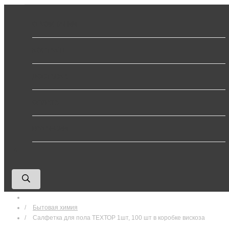
О КОМПАНИИ
КОНТАКТЫ
ДОСТАВКА
ОПЛАТА
ВАКАНСИИ
0
Бытовая химия
Салфетка для пола ТЕХТОР 1шт, 100 шт в коробке вискоза