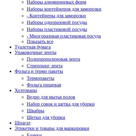
Наборы алюминиевых форм
Наборы контейнеров для заморозки
- Контейнеры для заморозки
Наборы одноразовой посуды
Наборы пластиковой посуды
- Многоразовая пластиковая посуда
Показать все
Туалетная бумага
Упаковочные ленты
Полипропиленовая лента
Стреппинг лента
Фольга и термо пакеты
Термопакеты
Фольга пищевая
Хозтовары
Ведро для мытья полов
Набор совок и щетка для уборки
Швабры
Щетки для уборки
Шпагат
Этикетки и товары для маркировки
Бланки