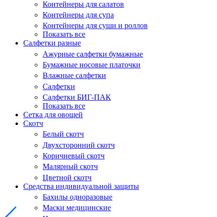
Контейнеры для салатов
Контейнеры для супа
Контейнеры для суши и роллов
Показать все
Салфетки разные
Ажурные салфетки бумажные
Бумажные носовые платочки
Влажные салфетки
Салфетки
Салфетки БИГ-ПАК
Показать все
Сетка для овощей
Скотч
Белый скотч
Двухсторонний скотч
Коричневый скотч
Малярный скотч
Цветной скотч
Средства индивидуальной защиты
Бахилы одноразовые
Маски медицинские