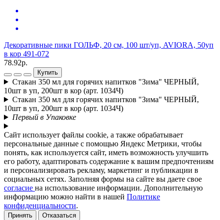
Л
(
2
Декоративные пики ГОЛЬФ, 20 cм, 100 шт/уп, AVIORA, 50уп
в кор 491-072
78.92р.
Купить
Стакан 350 мл для горячих напитков "Зима" ЧЕРНЫЙ,
10шт в уп, 200шт в кор (арт. 1034Ч)
Стакан 350 мл для горячих напитков "Зима" ЧЕРНЫЙ,
10шт в уп, 200шт в кор (арт. 1034Ч)
Первый в Упаковке
Сайт использует файлы cookie, а также обрабатывает
персональные данные с помощью Яндекс Метрики, чтобы
понять, как используется сайт, иметь возможность улучшить
его работу, адаптировать содержание к вашим предпочтениям
и персонализировать рекламу, маркетинг и публикации в
социальных сетях. Заполняя формы на сайте вы даете свое
согласие
на использование информации. Дополнительную
информацию можно найти в нашей
Политике
конфиденциальности
.
Принять
Отказаться