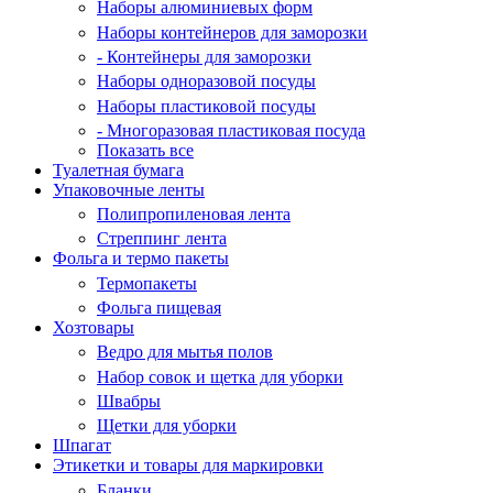
Наборы алюминиевых форм
Наборы контейнеров для заморозки
- Контейнеры для заморозки
Наборы одноразовой посуды
Наборы пластиковой посуды
- Многоразовая пластиковая посуда
Показать все
Туалетная бумага
Упаковочные ленты
Полипропиленовая лента
Стреппинг лента
Фольга и термо пакеты
Термопакеты
Фольга пищевая
Хозтовары
Ведро для мытья полов
Набор совок и щетка для уборки
Швабры
Щетки для уборки
Шпагат
Этикетки и товары для маркировки
Бланки