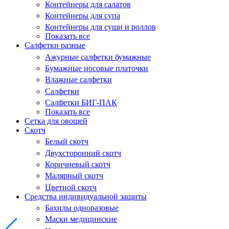
Контейнеры для салатов
Контейнеры для супа
Контейнеры для суши и роллов
Показать все
Салфетки разные
Ажурные салфетки бумажные
Бумажные носовые платочки
Влажные салфетки
Салфетки
Салфетки БИГ-ПАК
Показать все
Сетка для овощей
Скотч
Белый скотч
Двухсторонний скотч
Коричневый скотч
Малярный скотч
Цветной скотч
Средства индивидуальной защиты
Бахилы одноразовые
Маски медицинские