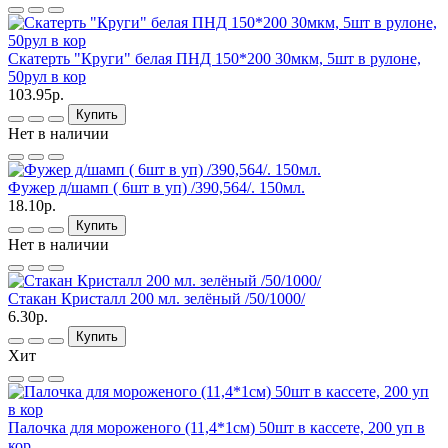
Скатерть "Круги" белая ПНД 150*200 30мкм, 5шт в рулоне,
50рул в кор
103.95р.
Купить
Нет в наличии
Фужер д/шамп ( 6шт в уп) /390,564/. 150мл.
18.10р.
Купить
Нет в наличии
Стакан Кристалл 200 мл. зелёный /50/1000/
6.30р.
Купить
Хит
Палочка для мороженого (11,4*1см) 50шт в кассете, 200 уп в
кор