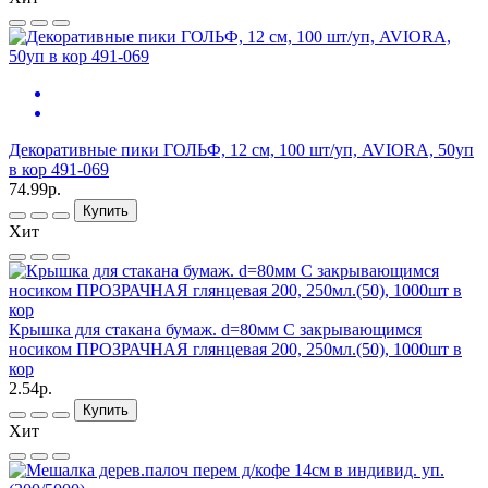
Декоративные пики ГОЛЬФ, 12 cм, 100 шт/уп, AVIORA, 50уп
в кор 491-069
74.99р.
Купить
Хит
Крышка для стакана бумаж. d=80мм С закрывающимся
носиком ПРОЗРАЧНАЯ глянцевая 200, 250мл.(50), 1000шт в
кор
2.54р.
Купить
Хит