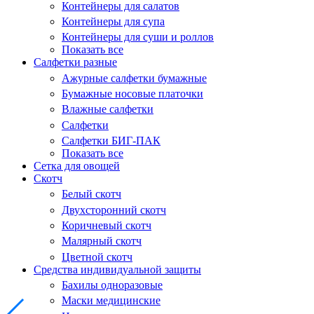
Контейнеры для салатов
Контейнеры для супа
Контейнеры для суши и роллов
Показать все
Салфетки разные
Ажурные салфетки бумажные
Бумажные носовые платочки
Влажные салфетки
Салфетки
Салфетки БИГ-ПАК
Показать все
Сетка для овощей
Скотч
Белый скотч
Двухсторонний скотч
Коричневый скотч
Малярный скотч
Цветной скотч
Средства индивидуальной защиты
Бахилы одноразовые
Маски медицинские