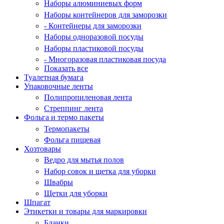
Наборы алюминиевых форм
Наборы контейнеров для заморозки
- Контейнеры для заморозки
Наборы одноразовой посуды
Наборы пластиковой посуды
- Многоразовая пластиковая посуда
Показать все
Туалетная бумага
Упаковочные ленты
Полипропиленовая лента
Стреппинг лента
Фольга и термо пакеты
Термопакеты
Фольга пищевая
Хозтовары
Ведро для мытья полов
Набор совок и щетка для уборки
Швабры
Щетки для уборки
Шпагат
Этикетки и товары для маркировки
Бланки