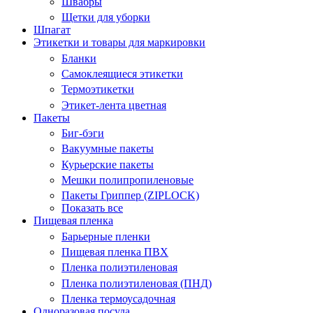
Швабры
Щетки для уборки
Шпагат
Этикетки и товары для маркировки
Бланки
Самоклеящиеся этикетки
Термоэтикетки
Этикет-лента цветная
Пакеты
Биг-бэги
Вакуумные пакеты
Курьерские пакеты
Мешки полипропиленовые
Пакеты Гриппер (ZIPLOCK)
Показать все
Пищевая пленка
Барьерные пленки
Пищевая пленка ПВХ
Пленка полиэтиленовая
Пленка полиэтиленовая (ПНД)
Пленка термоусадочная
Одноразовая посуда