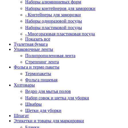
Наборы алюминиевых форм
Наборы контейнеров для заморозки
- Контейнеры для заморозки
Наборы одноразовой посуды
Наборы пластиковой посуды
- Многоразовая пластиковая посуда
Показать все
Туалетная бумага
Упаковочные ленты
Полипропиленовая лента
Стреппинг лента
Фольга и термо пакеты
Термопакеты
Фольга пищевая
Хозтовары
Ведро для мытья полов
Набор совок и щетка для уборки
Швабры
Щетки для уборки
Шпагат
Этикетки и товары для маркировки
Бланки